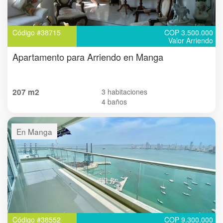
Código #38715
COP 3.500.000
Valor Arriendo
Apartamento para Arriendo en Manga
207 m2
3 habitaciones
4 baños
En Manga
Código #38552
COP 9.300.000