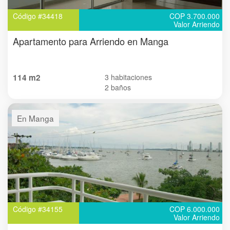
Código #34418
COP 3.700.000
Valor Arriendo
Apartamento para Arriendo en Manga
114 m2
3 habitaciones
2 baños
En Manga
Código #34155
COP 6.000.000
Valor Arriendo