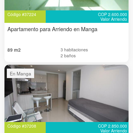
Código #37224
COP 2.600.000
Valor Arriendo
Apartamento para Arriendo en Manga
89 m2
3 habitaciones
2 baños
En Manga
Código #37208
COP 2.850.000
Valor Arriendo