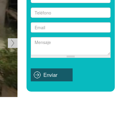
Nombre
*
Teléfono
*
Email
*
Mensaje
*
Enviar