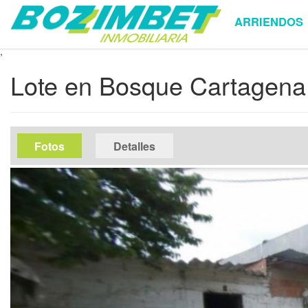
ARRIENDOS
,
Ir
Lote en Bosque Cartagena
al
contenido
principal
media
Fotos
(solapa
Detalles
activa)