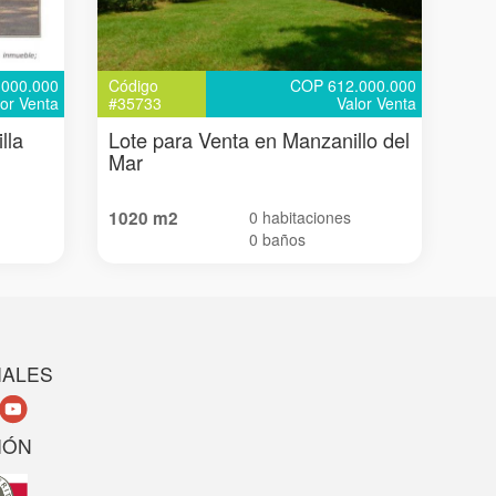
000.000
Código
COP 612.000.000
lor Venta
#35733
Valor Venta
lla
Lote para Venta en Manzanillo del
Mar
1020 m2
0 habitaciones
0 baños
IALES
IÓN