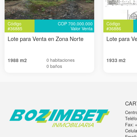
Código
COP 700.000.000
Código
#36885
Valor Venta
#36886
Lote para Venta en Zona Norte
Lote para V
1988 m2
0 habitaciones
1933 m2
0 baños
CAR
Centr
Teléf
Fax: 
Celul
Email