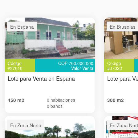
En Espana
En Bruselas
Código
COP 700.000.000
Código
#37010
Valor Venta
#37023
Lote para Venta en Espana
Lote para V
450 m2
0 habitaciones
300 m2
0 baños
En Zona Norte
En Zona Nor