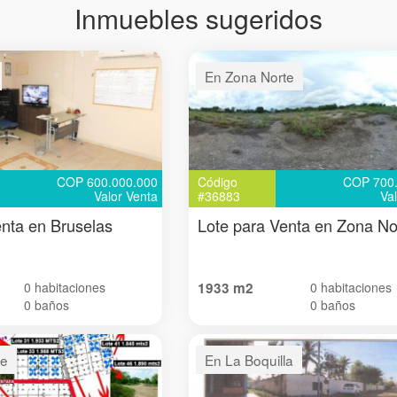
Inmuebles sugeridos
En Zona Norte
COP 600.000.000
Código
COP 700.
Valor Venta
#36883
Va
enta en Bruselas
Lote para Venta en Zona No
0 habitaciones
1933 m2
0 habitaciones
0 baños
0 baños
te
En La Boquilla