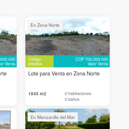
En Zona Norte
000.000
Código
COP 700.000.000
lor Venta
#36884
Valor Venta
rte
Lote para Venta en Zona Norte
1845 m2
0 habitaciones
0 baños
En Manzanillo del Mar