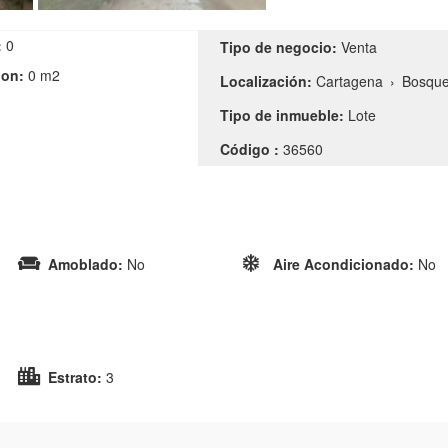
:
0
Tipo de negocio:
Venta
ion:
0 m2
Localización:
Cartagena
›
Bosqu
Tipo de inmueble:
Lote
Código :
36560
Amoblado:
No
Aire Acondicionado:
No
Estrato:
3