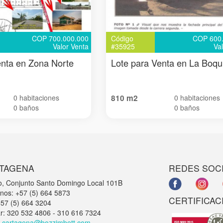
COP 700.000.000
Código
COP 600.
Valor Venta
#35925
Va
enta en Zona Norte
Lote para Venta en La Boqui
0 habitaciones
810 m2
0 habitaciones
0 baños
0 baños
TAGENA
REDES SOC
o, Conjunto Santo Domingo Local 101B
onos: +57 (5) 664 5873
CERTIFICAC
+57 (5) 664 3204
ar: 320 532 4806 - 310 616 7324
:
cartagena@bozzimbett.com