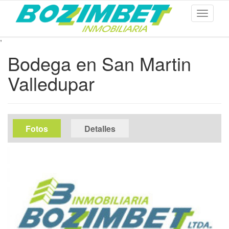
Toggle
navigati
,
Ir
Bodega en San Martin
al
contenido
Valledupar
principal
media
Fotos
(solapa
Detalles
activa)