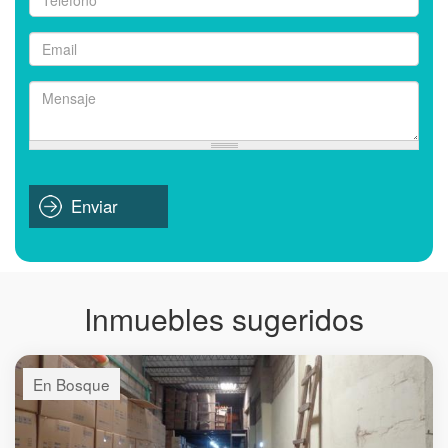
Teléfono
*
Email
*
Mensaje
*
Enviar
Inmuebles sugeridos
En Bosque