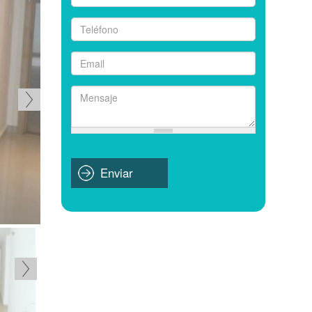
Nombre
*
Teléfono
*
Email
*
Mensaje
*
Enviar