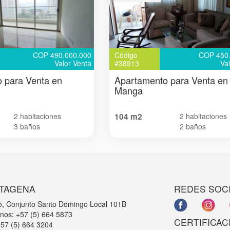
COP 490.000.000
Código
COP 450.
Valor Venta
#38913
Va
 para Venta en
Apartamento para Venta en
Manga
2 habitaciones
104 m2
2 habitaciones
3 baños
2 baños
TAGENA
REDES SOC
o, Conjunto Santo Domingo Local 101B
onos: +57 (5) 664 5873
CERTIFICAC
+57 (5) 664 3204