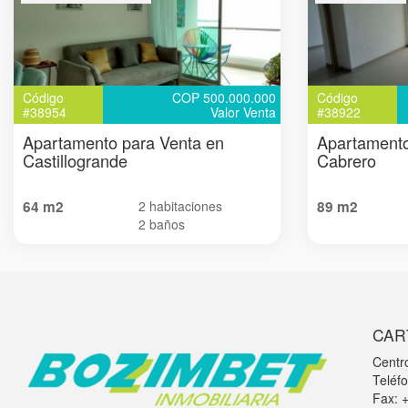
Código
COP 500.000.000
Código
#38954
Valor Venta
#38922
Apartamento para Venta en
Apartamento
Castillogrande
Cabrero
64 m2
2 habitaciones
89 m2
2 baños
CAR
Centr
Teléf
Fax: 