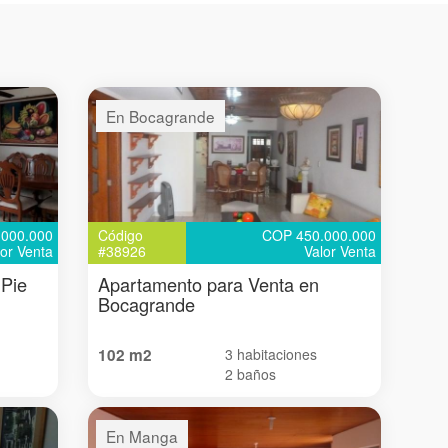
En Bocagrande
000.000
Código
COP 450.000.000
lor Venta
#38926
Valor Venta
 Pie
Apartamento para Venta en
Bocagrande
102 m2
3 habitaciones
2 baños
En Manga