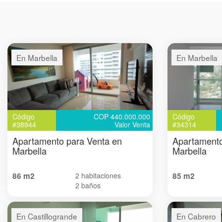
En Marbella
En Marbella
Código
COP 440.000.000
Código
#38944
Valor Venta
#34314
Apartamento para Venta en
Apartamento
Marbella
Marbella
86 m2
2 habitaciones
85 m2
2 baños
En Castillogrande
En Cabrero