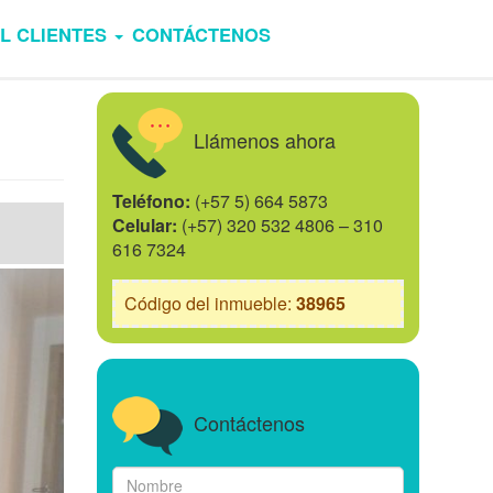
L CLIENTES
CONTÁCTENOS
Llámenos ahora
Teléfono:
(+57 5) 664 5873
Celular:
(+57) 320 532 4806 – 310
616 7324
Código del inmueble:
38965
Contáctenos