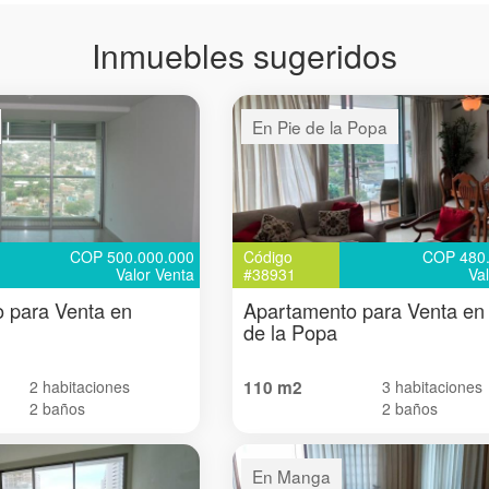
Inmuebles sugeridos
En Pie de la Popa
COP 500.000.000
Código
COP 480.
Valor Venta
#38931
Va
 para Venta en
Apartamento para Venta en
de la Popa
2 habitaciones
110 m2
3 habitaciones
2 baños
2 baños
En Manga