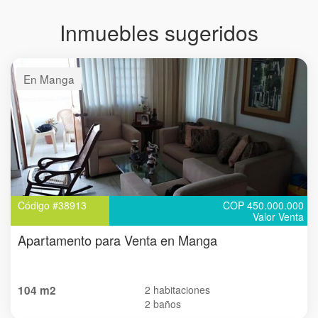
Inmuebles sugeridos
En Manga
Código #38913
COP 450.000.000
Valor Venta
Apartamento para Venta en Manga
104 m2
2 habitaciones
2 baños