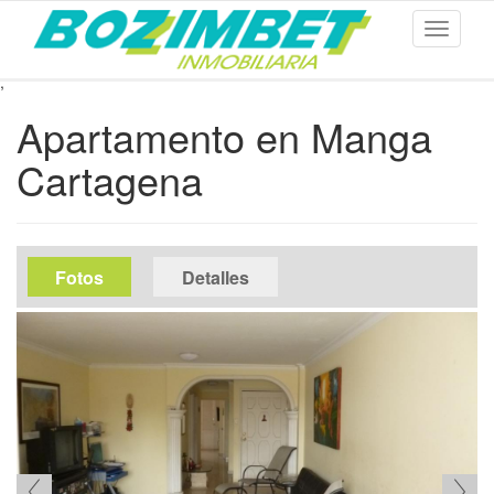
Toggle
navigati
,
Ir
Apartamento en Manga
al
contenido
Cartagena
principal
media
Fotos
(solapa
Detalles
activa)