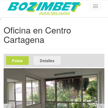
Toggle
navigati
,
Ir
Oficina en Centro
al
contenido
Cartagena
principal
media
Fotos
(solapa
Detalles
activa)